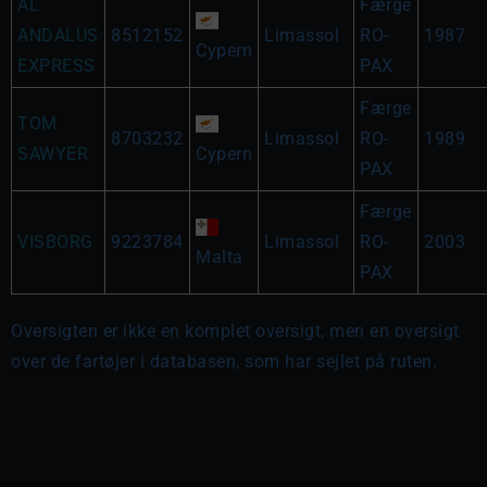
AL
Færge
ANDALUS
8512152
Limassol
RO-
1987
Cypern
EXPRESS
PAX
Færge
TOM
8703232
Limassol
RO-
1989
SAWYER
Cypern
PAX
Færge
VISBORG
9223784
Limassol
RO-
2003
Malta
PAX
Oversigten er ikke en komplet oversigt, men en oversigt
over de fartøjer i databasen, som har sejlet på ruten.