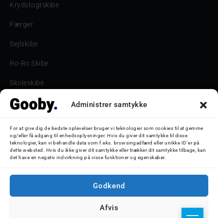
Krydstogtskibe
Færger
Sejlskibe
Ro-Ro Skibe
Skoleskibe
Havne & Turbåde samt restaurantionsskibe
Administrer samtykke
Havne og Turbåde
For at give dig de bedste oplevelser bruger vi teknologier som cookies til at gemme
og/eller få adgang til enhedsoplysninger. Hvis du giver dit samtykke til disse
Bilskib
teknologier, kan vi behandle data som f.eks. browsingadfærd eller unikke ID'er på
dette websted. Hvis du ikke giver dit samtykke eller trækker dit samtykke tilbage, kan
det have en negativ indvirkning på visse funktioner og egenskaber.
Storebæltsbroen
Oceanliner
Godkend
Afvis