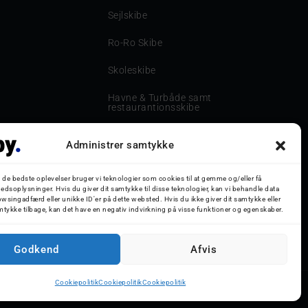
Sejlskibe
Ro-Ro Skibe
Skoleskibe
Havne & Turbåde samt
restaurantionsskibe
Havne og Turbåde
Administrer samtykke
Bilskib
g de bedste oplevelser bruger vi teknologier som cookies til at gemme og/eller få
Storebæltsbroen
edsoplysninger. Hvis du giver dit samtykke til disse teknologier, kan vi behandle data
wsingadfærd eller unikke ID'er på dette websted. Hvis du ikke giver dit samtykke eller
mtykke tilbage, kan det have en negativ indvirkning på visse funktioner og egenskaber.
Oceanliner
Godkend
Afvis
Cookiepolitik
Cookiepolitik
Cookiepolitik