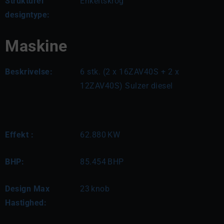
Strukturel
Enkeltskrog
designtype:
Maskine
Beskrivelse:
6 stk. (2 x 16ZAV40S + 2 x 
12ZAV40S) Sulzer diesel
Effekt :
62.880
KW
BHP:
85.454
BHP
Design Max
23
knob
Hastighed: