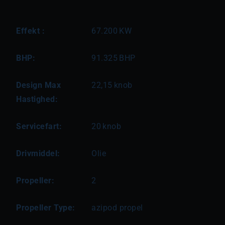
Effekt :
67.200
KW
BHP:
91.325
BHP
Design Max
22,15
knob
Hastighed:
Servicefart:
20
knob
Drivmiddel:
Olie
Propeller:
2
Propeller Type:
azipod propel