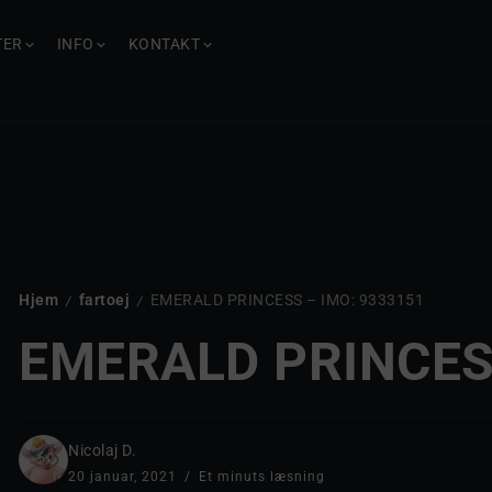
TER
INFO
KONTAKT
Hjem
fartoej
EMERALD PRINCESS – IMO: 9333151
/
/
EMERALD PRINCES
Nicolaj D.
20 januar, 2021
Et minuts læsning