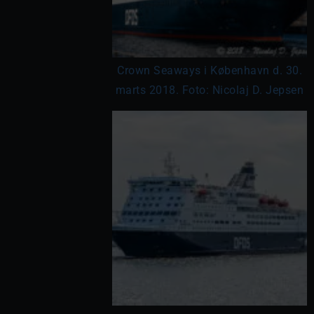
Crown Seaways i København d. 30.
marts 2018. Foto: Nicolaj D. Jepsen