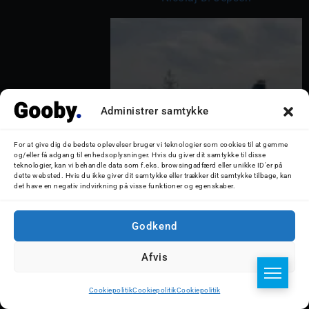
Administrer samtykke
For at give dig de bedste oplevelser bruger vi teknologier som cookies til at gemme
og/eller få adgang til enhedsoplysninger. Hvis du giver dit samtykke til disse
teknologier, kan vi behandle data som f.eks. browsingadfærd eller unikke ID'er på
dette websted. Hvis du ikke giver dit samtykke eller trækker dit samtykke tilbage, kan
det have en negativ indvirkning på visse funktioner og egenskaber.
Crown Seaways afsejler fra
Godkend
København d. 21. juli 2024. Foto:
Afvis
Nicolaj D. Jepsen
Cookiepolitik
Cookiepolitik
Cookiepolitik