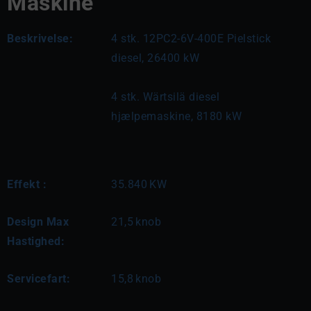
Maskine
Beskrivelse:
4 stk. 12PC2-6V-400E Pielstick 
diesel, 26400 kW
4 stk. Wärtsilä diesel 
hjælpemaskine, 8180 kW
Effekt :
35.840
KW
Design Max
21,5
knob
Hastighed:
Servicefart:
15,8
knob