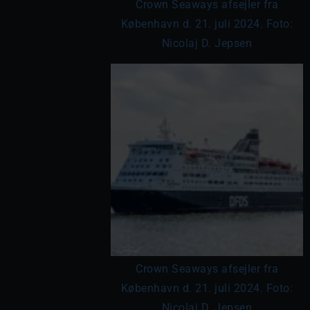
Crown Seaways afsejler fra
København d. 21. juli 2024. Foto:
Nicolaj D. Jepsen
Crown Seaways afsejler fra
København d. 21. juli 2024. Foto:
Nicolaj D. Jepsen