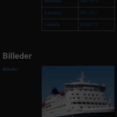
Amorella
8601915
Gabriella
8917601
Isabelle
8700723
Billeder
Billeder: