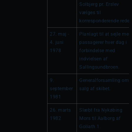
Solbjerg pr. Erslev 
vælges til 
korresponderende reder
27. maj - 
Planlagt til at sejle med 
4. juni 
passagerer hver dag i 
1978
forbindelse med 
indvielsen af 
Sallingsundbroen.
9. 
Generalforsamling om 
september 
salg af skibet.
1981
26. marts 
Slæbt fra Nykøbing 
1982
Mors til Aalborg af 
Goliath 1.