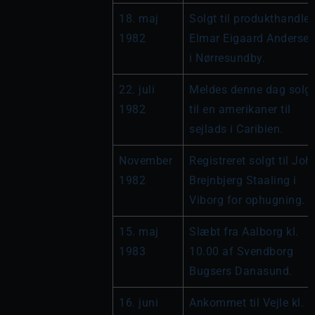
18. maj 
Solgt til produkthandler 
1982
Elmar Eigaard Andersen
i Nørresundby.
22. juli 
Meldes denne dag solgt 
1982
til en amerikaner til 
sejlads i Caribien.
November 
Registreret solgt til John
1982
Brejnbjerg Staaling i 
Viborg for ophugning.
15. maj 
Slæbt fra Aalborg kl. 
1983
10.00 af Svendborg 
Bugsers Danasund.
16. juni 
Ankommet til Vejle kl. 