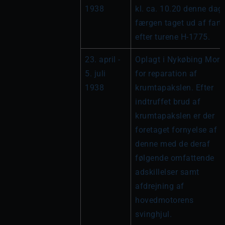
1938
kl. ca. 10.20 denne dag, 
færgen taget ud af fart 
efter turene H-1775.
23. april - 
Oplagt i Nykøbing Mors 
5. juli 
for reparation af 
1938
krumtapakslen. Efter 
indtruffet brud af 
krumtapakslen er der 
foretaget fornyelse af 
denne med de deraf 
følgende omfattende 
adskillelser samt 
afdrejning af 
hovedmotorens 
svinghjul.