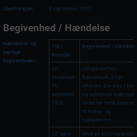
Jomfrurejse:
8 september, 1933
Begivenhed / Hændelse
Hændelser og
Tid / 
Begivenhed / Hændels
særlige
Periode
begivenheder:
26. 
Orlogsværftet i 
november - 
København, årligt 
16. 
eftersyn. Der blev i for- 
december 
og agterpeak indbygget 
1936
tanke for fersk kølevand
til hoved- og 
hjælpemotor.
22. april 
Brud på krumtapakslen 