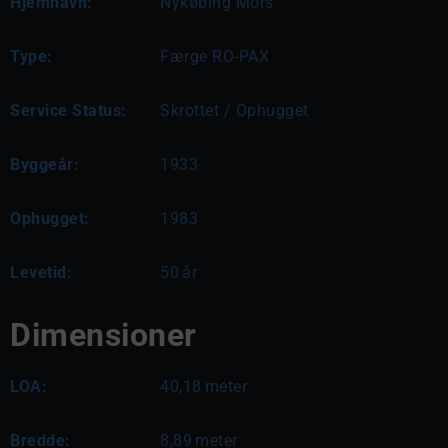
Hjemhavn:
Nykøbing Mors
Type:
Færge RO-PAX
Service Status:
Skrottet / Ophugget
Byggeår:
1933
Ophugget:
1983
Levetid:
50
år
Dimensioner
LOA:
40,18
meter
Bredde:
8,89
meter