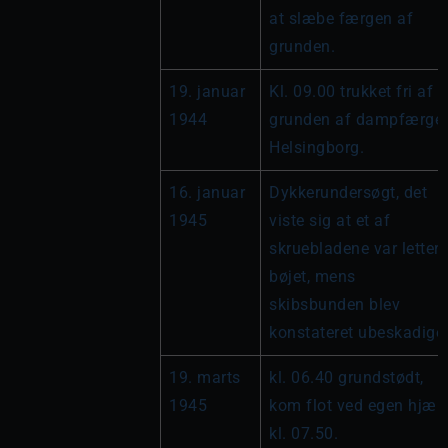
at slæbe færgen af 
grunden.
19. januar 
Kl. 09.00 trukket fri af 
1944
grunden af dampfærgen
Helsingborg.
16. januar 
Dykkerundersøgt, det 
1945
viste sig at et af 
skruebladene var lettere 
bøjet, mens 
skibsbunden blev 
konstateret ubeskadiget
19. marts 
kl. 06.40 grundstødt, 
1945
kom flot ved egen hjælp
kl. 07.50.