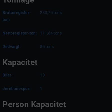
Bruttoregister-
283,75
tons
ton:
Nettoregister-ton:
111,64
tons
Dødvægt:
85
tons
Kapacitet
Biler:
10
Jernbanespor:
1
Person Kapacitet