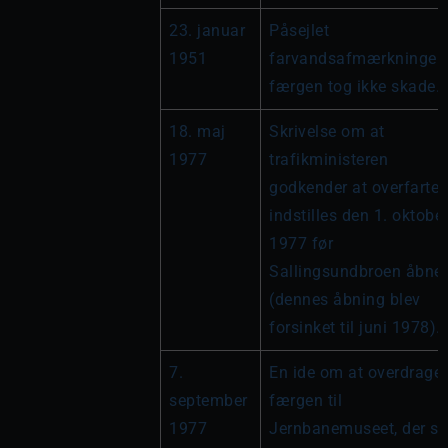
23. januar 
Påsejlet 
1951
farvandsafmærkningen,
færgen tog ikke skade.
18. maj 
Skrivelse om at 
1977
trafikministeren 
godkender at overfarten
indstilles den 1. oktober
1977 før 
Sallingsundbroen åbner 
(dennes åbning blev 
forsinket til juni 1978).
7. 
En ide om at overdrage 
september 
færgen til 
1977
Jernbanemuseet, der så 