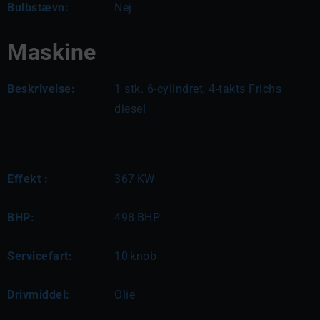
Bulbstævn:
Nej
Maskine
Beskrivelse:
1 stk. 6-cylindret, 4-takts Frichs 
diesel
Effekt :
367
KW
BHP:
498
BHP
Servicefart:
10
knob
Drivmiddel:
Olie