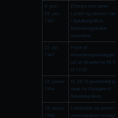
9. juni - 
Eftersyn hos Søren 
28. juni 
Larsen og sønners værft
1941
i Nykøbing Mors. 
Minesikringskabel 
installeret.
22. juli 
Prøve af 
1941
minesikringsanlægget 
ud for Ørodde fra 08.30 
til 12.00.
18. januar 
Kl. 09.15 grundstødt på 
1944
rejse fra Glyngøre til 
Nykøbing Mors.
18. januar 
Lodsbåden og senere 4 
1944
østersskrabere forsøgte 