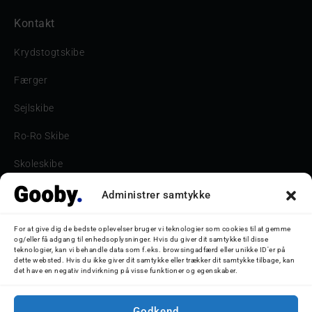
Kontakt
Krydstogtskibe
Færger
Sejlskibe
Ro-Ro Skibe
Skoleskibe
Havne & Turbåde samt restaurantionsskibe
Administrer samtykke
Havne og Turbåde
For at give dig de bedste oplevelser bruger vi teknologier som cookies til at gemme
og/eller få adgang til enhedsoplysninger. Hvis du giver dit samtykke til disse
Bilskib
teknologier, kan vi behandle data som f.eks. browsingadfærd eller unikke ID'er på
dette websted. Hvis du ikke giver dit samtykke eller trækker dit samtykke tilbage, kan
det have en negativ indvirkning på visse funktioner og egenskaber.
Storebæltsbroen
Oceanliner
Godkend