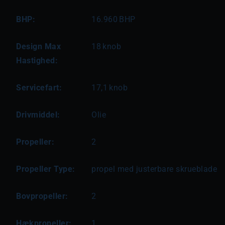
BHP:
16.960
BHP
Design Max
18
knob
Hastighed:
Servicefart:
17,1
knob
Drivmiddel:
Olie
Propeller:
2
Propeller Type:
propel med justerbare skrueblade
Bovpropeller:
2
Hækpropeller:
1