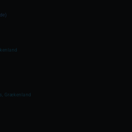
ide)
ækenland
s, Grækenland