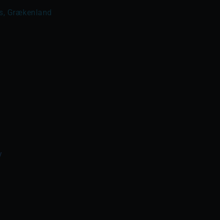
s, Grækenland
y