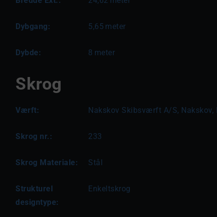
Bredde Ext.:
24,62
meter
Dybgang:
5,65
meter
Dybde:
8
meter
Skrog
Værft:
Nakskov Skibsværft A/S, Nakskov,
Skrog nr.:
233
Skrog Materiale:
Stål
Strukturel
Enkeltskrog
designtype: