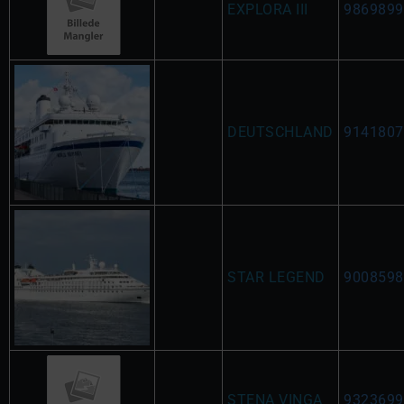
EXPLORA III
9869899
DEUTSCHLAND
9141807
STAR LEGEND
9008598
STENA VINGA
9323699