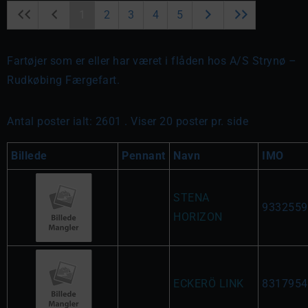
1
2
3
4
5
Fartøjer som er eller har været i flåden hos A/S Strynø –
Rudkøbing Færgefart.
Antal poster ialt: 2601 . Viser 20 poster pr. side
Billede
Pennant
Navn
IMO
STENA
9332559
HORIZON
ECKERÖ LINK
8317954