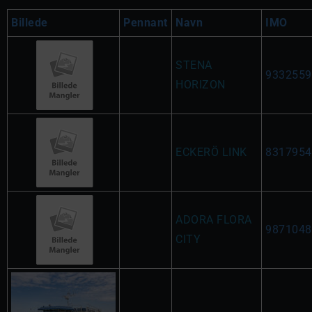
Billede
Pennant
Navn
IMO
STENA
9332559
HORIZON
ECKERÖ LINK
8317954
ADORA FLORA
9871048
CITY