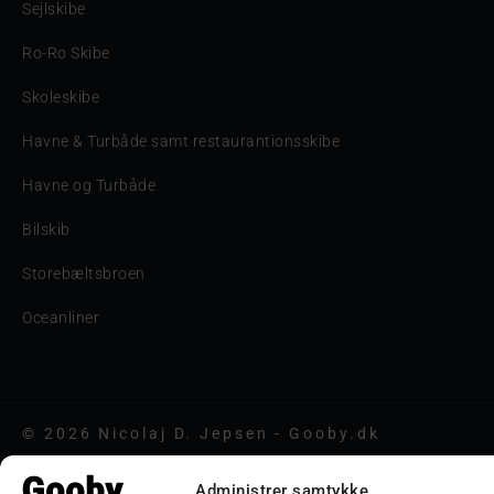
Sejlskibe
Ro-Ro Skibe
Skoleskibe
Havne & Turbåde samt restaurantionsskibe
Havne og Turbåde
Bilskib
Storebæltsbroen
Oceanliner
© 2026 Nicolaj D. Jepsen - Gooby.dk
Administrer samtykke