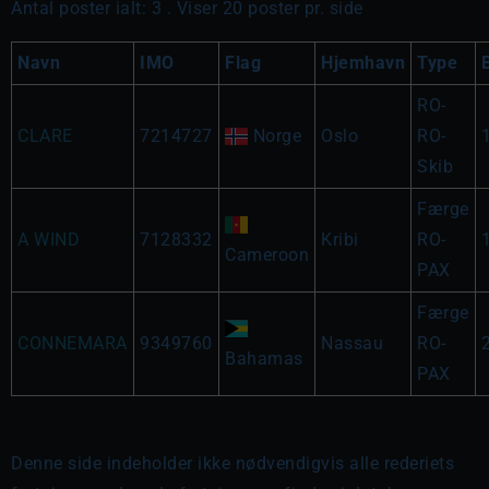
Antal poster ialt: 3 . Viser 20 poster pr. side
Navn
IMO
Flag
Hjemhavn
Type
RO-
CLARE
7214727
Norge
Oslo
RO-
Skib
Færge
A WIND
7128332
Kribi
RO-
Cameroon
PAX
Færge
CONNEMARA
9349760
Nassau
RO-
Bahamas
PAX
Denne side indeholder ikke nødvendigvis alle rederiets