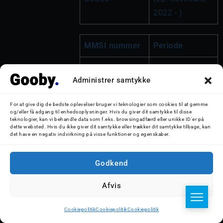
2022 - )
MMSI nummer
Periode
247196400
(11. maj 2007 - 
Administrer samtykke
16. december 
2014)
For at give dig de bedste oplevelser bruger vi teknologier som cookies til at gemme
og/eller få adgang til enhedsoplysninger. Hvis du giver dit samtykke til disse
219628000
(16. december 
teknologier, kan vi behandle data som f.eks. browsingadfærd eller unikke ID'er på
dette websted. Hvis du ikke giver dit samtykke eller trækker dit samtykke tilbage, kan
2014 - 11. 
det have en negativ indvirkning på visse funktioner og egenskaber.
februar 2016)
Godkend
241450000
(11. februar 
2016 - 11. april 
Afvis
2018)
Cookiepolitik
Cookiepolitik
Cookiepolitik
209236000
(11. april 2018 - 