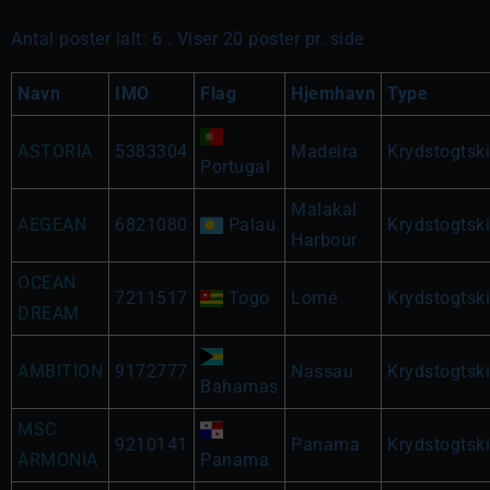
Antal poster ialt: 6 . Viser 20 poster pr. side
Navn
IMO
Flag
Hjemhavn
Type
ASTORIA
5383304
Madeira
Krydstogtsk
Portugal
Malakal
AEGEAN
6821080
Palau
Krydstogtsk
Harbour
OCEAN
7211517
Togo
Lomé
Krydstogtsk
DREAM
AMBITION
9172777
Nassau
Krydstogtsk
Bahamas
MSC
9210141
Panama
Krydstogtsk
ARMONIA
Panama