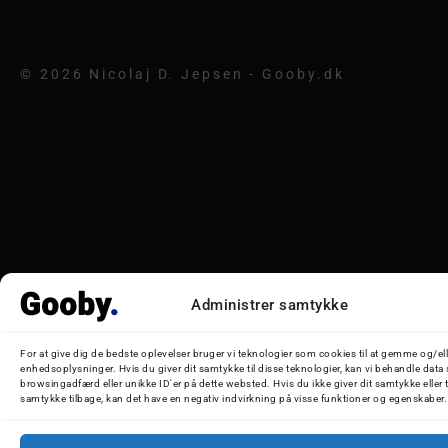
© 2026 Nicolaj D. Jepsen - Gooby.dk
Administrer samtykke
For at give dig de bedste oplevelser bruger vi teknologier som cookies til at gemme og/ell
enhedsoplysninger. Hvis du giver dit samtykke til disse teknologier, kan vi behandle data
browsingadfærd eller unikke ID'er på dette websted. Hvis du ikke giver dit samtykke eller 
samtykke tilbage, kan det have en negativ indvirkning på visse funktioner og egenskaber.