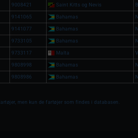
9008421
Saint Kitts og Nevis
B
9141065
Bahamas
9141077
Bahamas
9733105
Bahamas
9733117
Malta
V
9808998
Bahamas
9808986
Bahamas
fartøjer, men kun de fartøjer som findes i databasen.