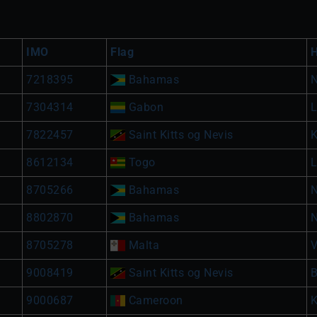
IMO
Flag
7218395
Bahamas
7304314
Gabon
L
7822457
Saint Kitts og Nevis
K
8612134
Togo
8705266
Bahamas
8802870
Bahamas
8705278
Malta
V
9008419
Saint Kitts og Nevis
B
9000687
Cameroon
K