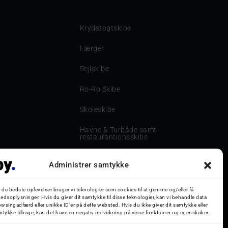
Krydstogtskibe
Færger
Sejlskibe
Ro-Ro Skibe
Skoleskibe
Havne & Turbåde samt
restaurantionsskibe
Havne og Turbåde
Administrer samtykke
Bilskib
g de bedste oplevelser bruger vi teknologier som cookies til at gemme og/eller få
Storebæltsbroen
edsoplysninger. Hvis du giver dit samtykke til disse teknologier, kan vi behandle data
wsingadfærd eller unikke ID'er på dette websted. Hvis du ikke giver dit samtykke eller
mtykke tilbage, kan det have en negativ indvirkning på visse funktioner og egenskaber.
Oceanliner