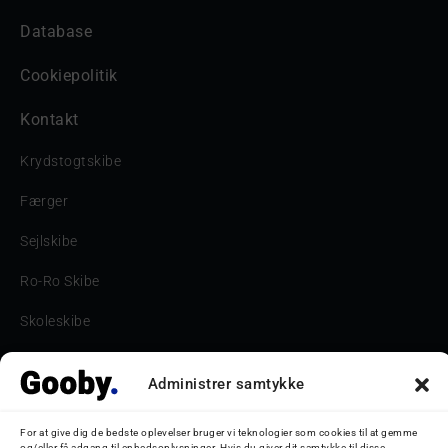
Database
Cookiepolitik
Kontakt
Krydstogtskibe
Færger
Sejlskibe
Ro-Ro Skibe
Skoleskibe
Havne & Turbåde samt restaurantionsskibe
Administrer samtykke
Havne og Turbåde
For at give dig de bedste oplevelser bruger vi teknologier som cookies til at gemme
Bilskib
og/eller få adgang til enhedsoplysninger. Hvis du giver dit samtykke til disse