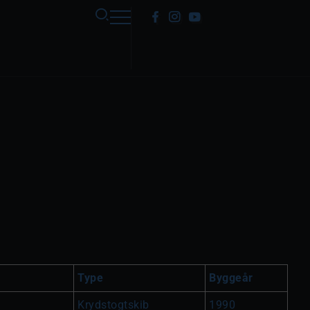
Type
Byggeår
Krydstogtskib
1990