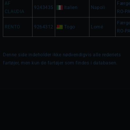
AF
Færg
9243435
Italien
Napoli
CLAUDIA
RO-P
Færg
RENTO
9264312
Togo
Lomé
RO-P
Denne side indeholder ikke nødvendigvis alle rederiets
fartøjer, men kun de fartøjer som findes i databasen.