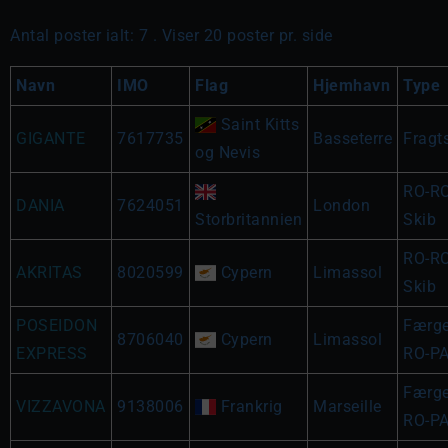
Antal poster ialt: 7 . Viser 20 poster pr. side
Navn
IMO
Flag
Hjemhavn
Type
Saint Kitts
GIGANTE
7617735
Basseterre
Fragt
og Nevis
RO-RO
DANIA
7624051
London
Storbritannien
Skib
RO-RO
AKRITAS
8020599
Cypern
Limassol
Skib
POSEIDON
Færg
8706040
Cypern
Limassol
EXPRESS
RO-P
Færg
VIZZAVONA
9138006
Frankrig
Marseille
RO-P