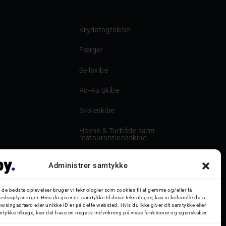
Krydstogtskibe
Færger
Sejlskibe
Ro-Ro Skibe
Skoleskibe
Havne & Turbåde samt
restaurantionsskibe
Havne og Turbåde
Administrer samtykke
Bilskib
g de bedste oplevelser bruger vi teknologier som cookies til at gemme og/eller få
Storebæltsbroen
edsoplysninger. Hvis du giver dit samtykke til disse teknologier, kan vi behandle data
wsingadfærd eller unikke ID'er på dette websted. Hvis du ikke giver dit samtykke eller
mtykke tilbage, kan det have en negativ indvirkning på visse funktioner og egenskaber.
Oceanliner