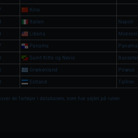
7
Kina
4
Italien
Napoli
4
Liberia
Monrovi
7
Panama
Panama
0
Saint Kitts og Nevis
Basseter
5
Grækenland
Piræus
3
Estland
Tallinn
over de fartøjer i databasen, som har sejlet på ruten.