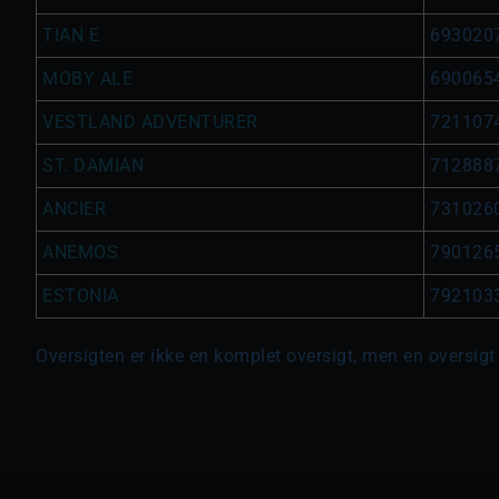
TIAN E
693020
MOBY ALE
690065
VESTLAND ADVENTURER
721107
ST. DAMIAN
712888
ANCIER
731026
ANEMOS
790126
ESTONIA
792103
Oversigten er ikke en komplet oversigt, men en oversigt 