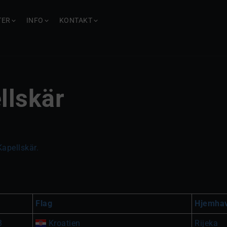
TER
INFO
KONTAKT
llskär
Kapellskär.
Flag
Hjemha
3
Kroatien
Rijeka